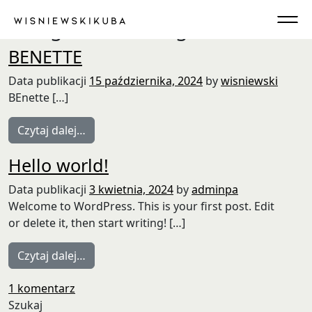
Przejdź do treści
Kategoria:
Uncategorized
Main Navigation
BENETTE
Data publikacji
15 października, 2024
by
wisniewski
BEnette […]
from BENETTE
Czytaj dalej…
Hello world!
Data publikacji
3 kwietnia, 2024
by
adminpa
Welcome to WordPress. This is your first post. Edit
or delete it, then start writing! […]
from Hello world!
Czytaj dalej…
do Hello world!
1 komentarz
Szukaj