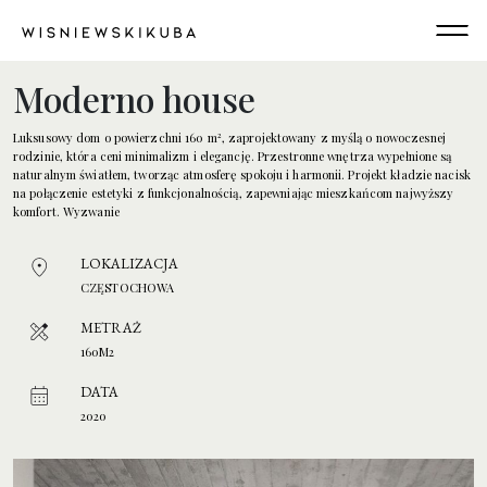
Przejdź do treści
Main Navigation
Moderno house
Luksusowy dom o powierzchni 160 m², zaprojektowany z myślą o nowoczesnej
rodzinie, która ceni minimalizm i elegancję. Przestronne wnętrza wypełnione są
naturalnym światłem, tworząc atmosferę spokoju i harmonii. Projekt kładzie nacisk
na połączenie estetyki z funkcjonalnością, zapewniając mieszkańcom najwyższy
komfort. Wyzwanie
LOKALIZACJA
CZĘSTOCHOWA
METRAŻ
160M2
DATA
2020