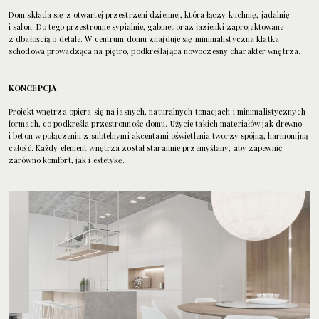
Dom składa się z otwartej przestrzeni dziennej, która łączy kuchnię, jadalnię
i salon. Do tego przestronne sypialnie, gabinet oraz łazienki zaprojektowane
z dbałością o detale. W centrum domu znajduje się minimalistyczna klatka
schodowa prowadząca na piętro, podkreślająca nowoczesny charakter wnętrza.
KONCEPCJA
Projekt wnętrza opiera się na jasnych, naturalnych tonacjach i minimalistycznych
formach, co podkreśla przestronność domu. Użycie takich materiałów jak drewno
i beton w połączeniu z subtelnymi akcentami oświetlenia tworzy spójną, harmonijną
całość. Każdy element wnętrza został starannie przemyślany, aby zapewnić
zarówno komfort, jak i estetykę.